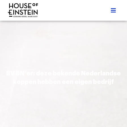
BV BN’er: deze bekende Nederlandse
koppen hebben een eigen bedrijf