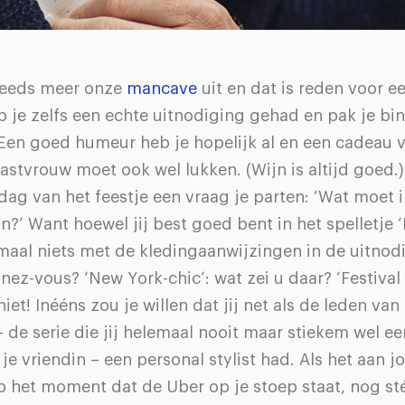
eeds meer onze
mancave
uit en dat is reden voor ee
 je zelfs een echte uitnodiging gehad en pak je bi
 Een goed humeur heb je hopelijk al en een cadeau 
astvrouw moet ook wel lukken. (Wijn is altijd goed.
dag van het feestje een vraag je parten: ‘Wat moet i
’ Want hoewel jij best goed bent in het spelletje ‘H
aal niets met de kledingaanwijzingen in de uitnodig
nez-vous? ‘New York-chic’: wat zei u daar? ‘Festival 
iet! Inééns zou je willen dat jij net als de leden van
 de serie die jij helemaal nooit maar stiekem wel e
je vriendin – een personal stylist had. Als het aan jo
p het moment dat de Uber op je stoep staat, nog st