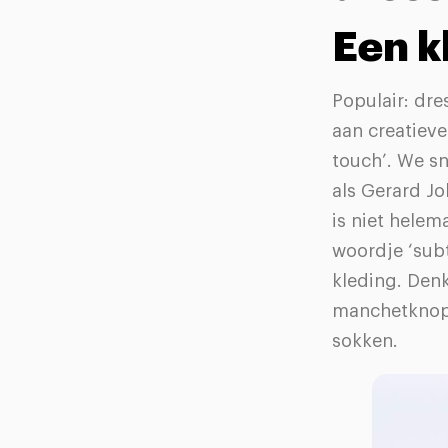
Een k
Populair: dr
aan creatieve
touch’. We sn
als Gerard Jo
is niet helem
woordje ‘subt
kleding. Den
manchetknope
sokken.