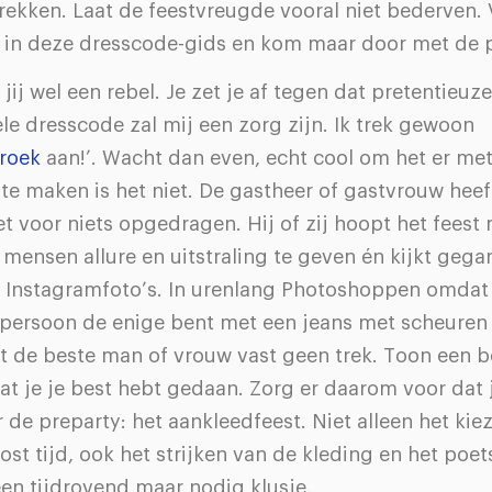
trekken. Laat de feestvreugde vooral niet bederven
en in deze dresscode-gids en kom maar door met de p
jij wel een rebel. Je zet je af tegen dat pretentieu
ele dresscode zal mij een zorg zijn. Ik trek gewoon
broek
aan!’. Wacht dan even, echt cool om het er met
 te maken is het niet. De gastheer of gastvrouw heef
t voor niets opgedragen. Hij of zij hoopt het feest
ensen allure en uitstraling te geven én kijkt gega
 Instagramfoto’s. In urenlang Photoshoppen omdat j
persoon de enige bent met een jeans met scheuren 
t de beste man of vrouw vast geen trek. Toon een b
dat je je best hebt gedaan. Zorg er daarom voor dat
r de preparty: het aankleedfeest. Niet alleen het kie
 kost tijd, ook het strijken van de kleding en het poe
en tijdrovend maar nodig klusje.