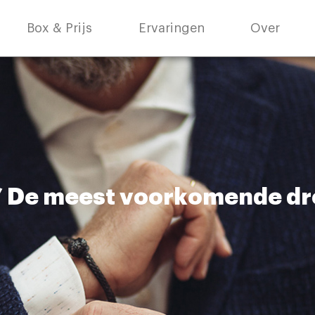
Box & Prijs
Ervaringen
Over
!?’ De meest voorkomende d