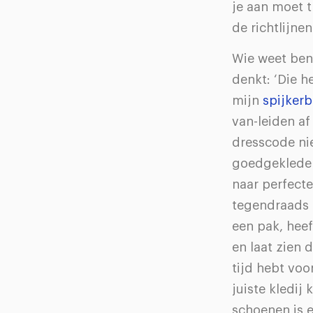
je aan moet 
de richtlijn
Wie weet ben 
denkt: ‘Die h
mijn
spijker
van-leiden af
dresscode nie
goedgeklede m
naar perfecte
tegendraads 
een pak, heef
en laat zien 
tijd hebt voo
juiste kledij
schoenen is e