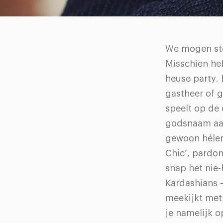
We mogen st
Misschien heb
heuse party.
gastheer of g
speelt op de 
godsnaam aan?
gewoon hélem
Chic’, pardon
snap het nie-h
Kardashians –
meekijkt met 
je namelijk o