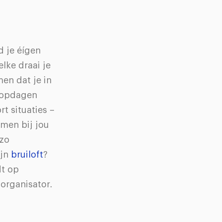
jd je éígen
lke draai je
en dat je in
n opdagen
rt situaties –
 men bij jou
 zo
ijn
bruiloft
?
dt op
organisator.