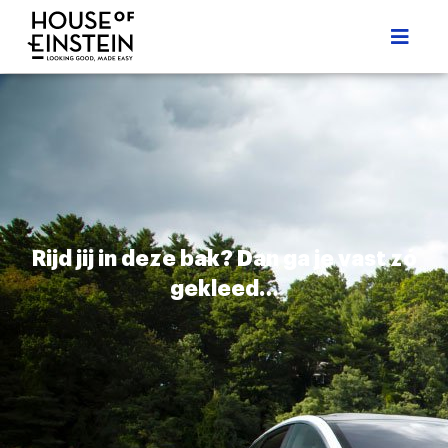
Rijd jij in deze bak? Dan ga je vast zó
gekleed…