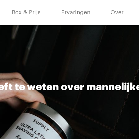
Box & Prijs
Ervaringen
Over
oeft te weten over mannelij