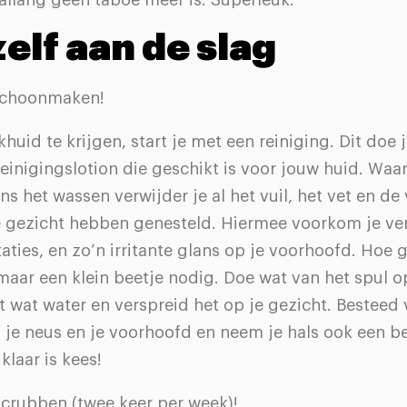
allang geen taboe meer is. Superleuk.
zelf aan de slag
 Schoonmaken!
huid te krijgen, start je met een reiniging. Dit doe 
einigingslotion die geschikt is voor jouw huid. Waa
ens het wassen verwijder je al het vuil, het vet en de
je gezicht hebben genesteld. Hiermee voorkom je ve
itaties, en zo’n irritante glans op je voorhoofd. Hoe 
maar een klein beetje nodig. Doe wat van het spul o
wat water en verspreid het op je gezicht. Besteed 
 je neus en je voorhoofd en neem je hals ook een b
klaar is kees!
Scrubben (twee keer per week)!