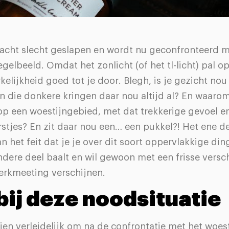
nacht slecht geslapen en wordt nu geconfronteerd m
egelbeeld. Omdat het zonlicht (of het tl-licht) pal op 
kelijkheid goed tot je door. Blegh, is je gezicht nou 
n die donkere kringen daar nou altijd al? En waarom 
op een woestijngebied, met dat trekkerige gevoel en
arstjes? En zit daar nou een… een pukkel?! Het ene d
an het feit dat je je over dit soort oppervlakkige di
dere deel baalt en wil gewoon met een frisse versc
werkmeeting verschijnen.
bij deze noodsituatie
ien verleidelijk om na de confrontatie met het woes