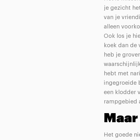
je gezicht he
van je vriend
alleen voorko
Ook los je hi
koek dan de v
heb je grove
waarschijnlij
hebt met nari
ingegroeide 
een klodder v
rampgebied a
Maar 
Het goede nie