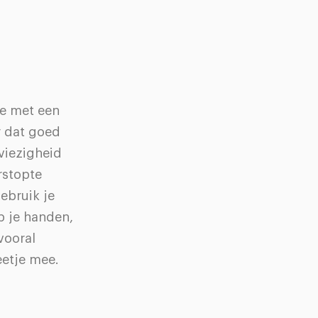
je met een
r dat goed
 viezigheid
rstopte
gebruik je
p je handen,
vooral
eetje mee.