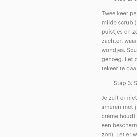
Twee keer per
milde scrub (
puistjes en z
zachter, waar
wondjes. Soun
genoeg. Let o
tekeer te gaa
Stap 3: 
Je zult er ni
smeren met j
crème houdt 
een bescherm
zon). Let er 