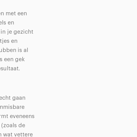
gen met een
els en
in je gezicht
tjes en
ubben is al
ls een gek
sultaat.
 echt gaan
onmisbare
ormt eveneens
 (zoals de
n wat vettere