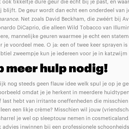
k ook tikkeltje dure geur die écht bij je past, en waa
bij blijft. De geur wordt dan echt een onderdeel van 
earance.
Net zoals David Beckham, die zwéért bij A
onardo DiCaprio, die alleen Wild Tobacco van Illum
toere, mannelijke geuren waarmee je echt een statem
 je voordeel mee. O ja: een of twee keer sprayen i
btiel zweempje kun je iedereen voor je in katzwijm l
b meer hulp nodig!
lijk nog steeds geen flauw idee welk spul je op je g
oorbeeld omdat je je herkent in meerdere huidtypen
f last hebt van irritante oneffenheden die misschie
leen een likje crème? Misschien wil jouw (vriendsch
charrel je wel op sleeptouw nemen in cosmeticaland
k advies inwinnen bij een professionele schoonheids