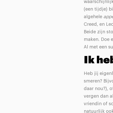
waarschijnlij
(een tijdje) 
algehele
app
Creed, en Le
Beide zijn s
maken. Doe er
Al met een su
Ik he
Heb jij eigen
smeren? Bijv
daar nou?), o
vergen dan al
vriendin of s
natuurlijk oo