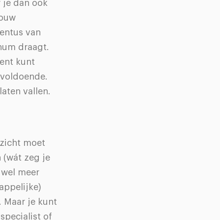
r je dan ook
jouw
ventus van
inum draagt.
ent kunt
s voldoende.
aten vallen.
ezicht moet
 (wát zeg je
n wel meer
appelijke)
. Maar je kunt
specialist of