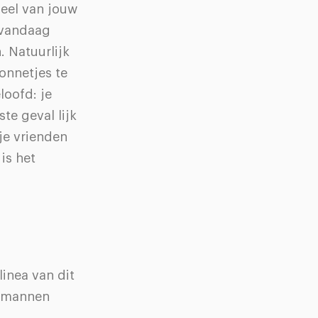
deel van jouw
 vandaag
. Natuurlijk
onnetjes te
loofd: je
ste geval lijk
 je vrienden
is het
inea van dit
or mannen