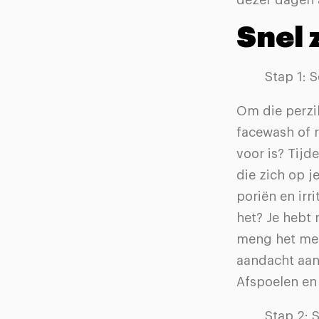
dezer dagen 
Snel 
Stap 1:
Om die perzik
facewash of r
voor is? Tijd
die zich op 
poriën en irr
het? Je hebt 
meng het met 
aandacht aan
Afspoelen en 
Stap 2: 