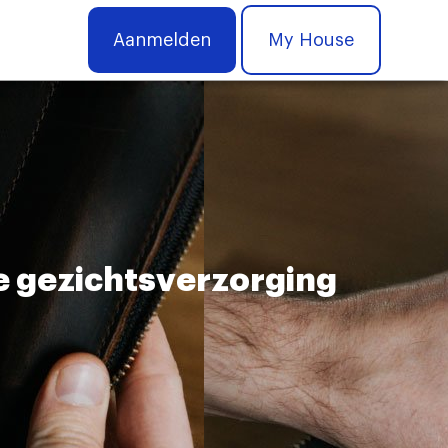
Aanmelden
My House
ke gezichtsverzorging