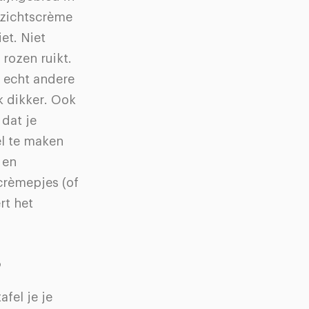
gezichtscrème
et. Niet
 rozen ruikt.
h echt andere
k dikker. Ook
dat je
el te maken
 en
crèmepjes (of
rt het
s
fel je je