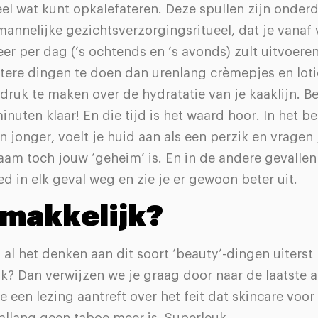
el wat kunt opkalefateren. Deze spullen zijn onder
mannelijke gezichtsverzorgingsritueel, dat je vanaf
er per dag (’s ochtends en ’s avonds) zult uitvoeren
etere dingen te doen dan urenlang crèmepjes en loti
druk te maken over de hydratatie van je kaaklijn. Be
inuten klaar! En die tijd is het waard hoor. In het be
en jonger, voelt je huid aan als een perzik en vragen
am toch jouw ‘geheim’ is. En in de andere gevallen 
d in elk geval weg en zie je er gewoon beter uit.
makkelijk?
n al het denken aan dit soort ‘beauty’-dingen uiterst
? Dan verwijzen we je graag door naar de laatste al
 je een lezing aantreft over het feit dat skincare vo