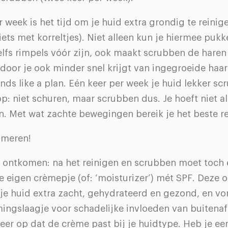
 week is het tijd om je huid extra grondig te reini
iets met korreltjes). Niet alleen kun je hiermee pukk
elfs rimpels vóór zijn, ook maakt scrubben de haren 
door je ook minder snel krijgt van ingegroeide haar
ds like a plan. Eén keer per week je huid lekker scr
p: niet schuren, maar scrubben dus. Je hoeft niet a
n. Met wat zachte bewegingen bereik je het beste re
Smeren!
et ontkomen: na het reinigen en scrubben moet toch
e eigen crèmepje (of: ‘moisturizer’) mét SPF. Deze 
je huid extra zacht, gehydrateerd en gezond, en v
ingslaagje voor schadelijke invloeden van buitenaf
weer op dat de crème past bij je huidtype. Heb je ee