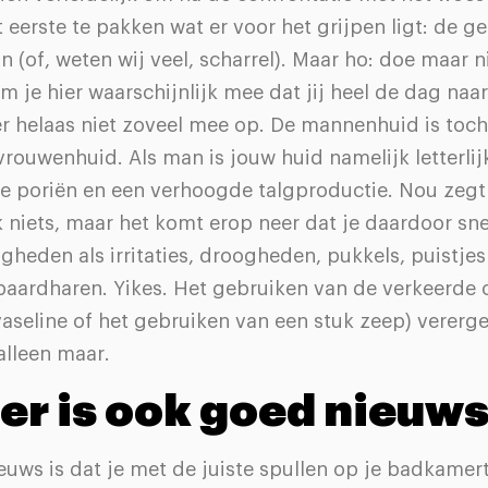
t eerste te pakken wat er voor het grijpen ligt: de 
in (of, weten wij veel, scharrel). Maar ho: doe maar ni
m je hier waarschijnlijk mee dat jij heel de dag naar
er helaas niet zoveel mee op. De mannenhuid is toc
rouwenhuid. Als man is jouw huid namelijk letterlij
re poriën en een verhoogde talgproductie. Nou zegt 
k niets, maar het komt erop neer dat je daardoor sn
gheden als irritaties, droogheden, pukkels, puistjes
baardharen. Yikes. Het gebruiken van de verkeerde 
aseline of het gebruiken van een stuk zeep) vererge
lleen maar.
er is ook goed nieuw
uws is dat je met de juiste spullen op je badkamerta