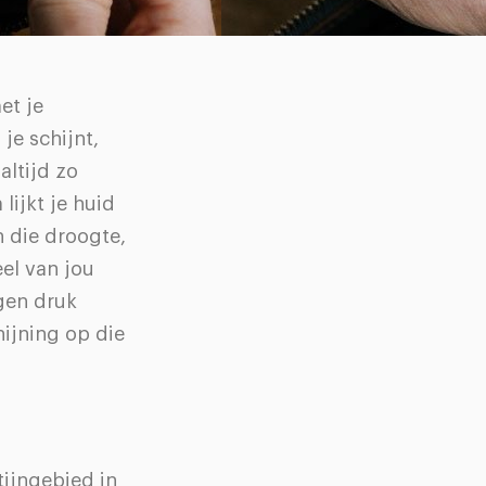
et je
je schijnt,
altijd zo
lijkt je huid
 die droogte,
eel van jou
ngen druk
hijning op die
tijngebied in