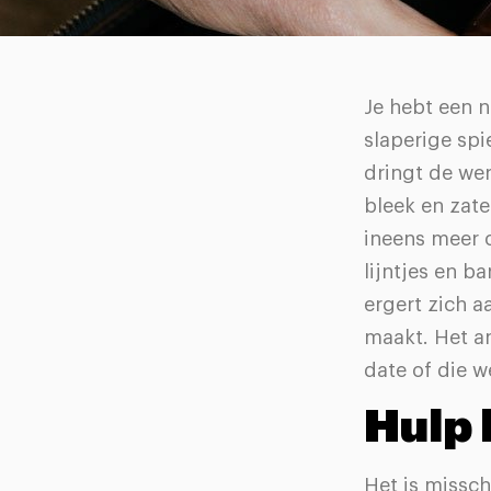
Je hebt een 
slaperige spi
dringt de wer
bleek en zate
ineens meer 
lijntjes en b
ergert zich a
maakt. Het an
date of die 
Hulp 
Het is missch