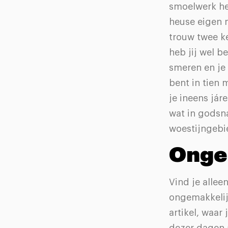
smoelwerk he
heuse eigen 
trouw twee ke
heb jij wel b
smeren en je 
bent in tien m
je ineens jár
wat in godsna
woestijngebie
Onge
Vind je allee
ongemakkelijk
artikel, waar